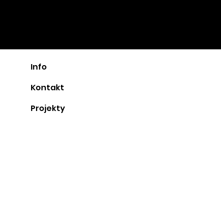
ARCHI
POT
urbanismus, architektura, interiéry
od AFI ARCHITECTS
Info
Kontakt
Projekty